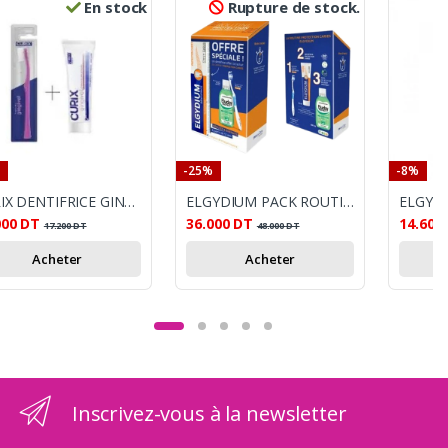
En stock
Rupture de stock.
-25%
-8%
CURIX DENTIFRICE GINGIVAL 75ML + BROSSE A DENTS
ELGYDIUM PACK ROUTINE PROTECTION CARIES
000
DT
36.000
DT
14.600
17.200
DT
48.000
DT
Acheter
Acheter
Inscrivez-vous à la newsletter