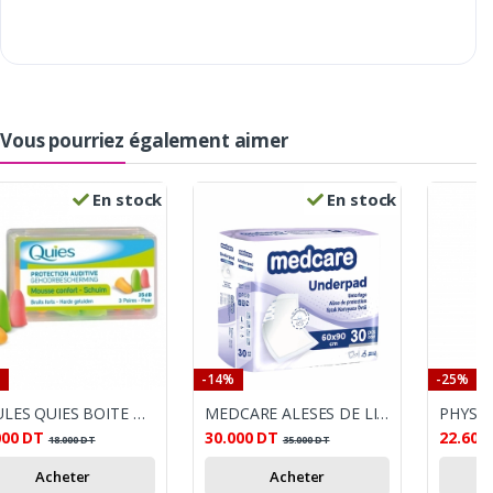
Vous pourriez également aimer
En stock
En stock
-14%
-25%
BOULES QUIES BOITE DE 6 FLUO
MEDCARE ALESES DE LIT 60*90 30 PIECES
000
DT
30.000
DT
22.600
18.000
DT
35.000
DT
Acheter
Acheter