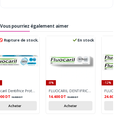
Vous pourriez également aimer
Rupture de stock.
En stock
-8%
-12%
Fluocaril Dentifrice Protection Complete Blancheur
FLUOCARIL DENTIFRICE BLANCHEUR BI-FLUORE 75 ML
000
DT
14.400
DT
24.600
16.500
DT
15.600
DT
Acheter
Acheter