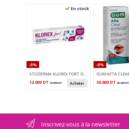
En stock
-8%
-8%
STODERMA KLOREX FORT DENTIFRICE 75G
12.000
DT
30.600
DT
Acheter
13.000
DT
33.200
D
Inscrivez-vous à la newsletter