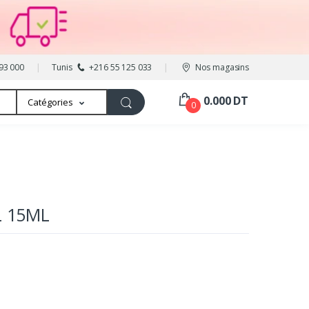
93 000
Tunis
+216 55 125 033
Nos magasins
0.000 DT
Catégories
0
L 15ML