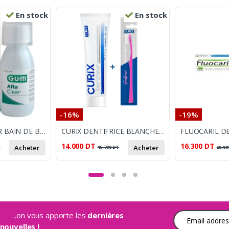
En stock
En stock
-16%
-19%
GUM AFTA CLEAR BAIN DE BOUCHE 120 ML
CURIX DENTIFRICE BLANCHEUR + BROSSE A DENTS
14.000
DT
16.300
DT
Acheter
Acheter
T
16.700
DT
20.00
...on vous apporte les
dernières
Adresse e-mail
nouvelles !