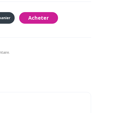
Acheter
panier
ntaire.