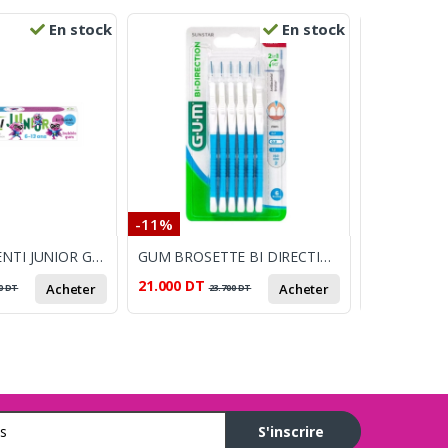
En stock
En stock
-11%
-8%
FLUOCARIL DENTI JUNIOR GEL BUBBLE GUM 75ML
GUM BROSETTE BI DIRECTION 0.9 MM B6
21.000
DT
12.000
DT
Acheter
Acheter
0
DT
23.700
DT
1
S'inscrire