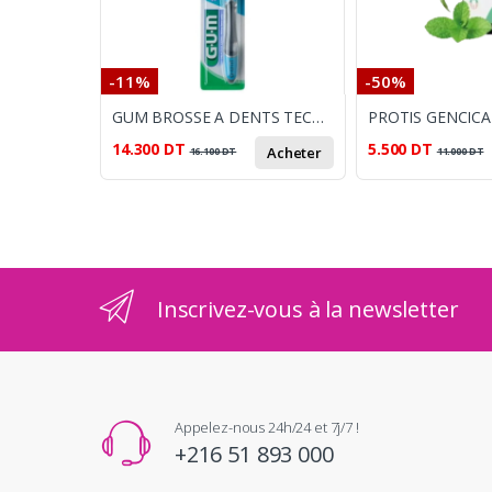
-11%
-50%
GUM BROSSE A DENTS TECHNIQUE PLUS MEDIUM
14.300
DT
5.500
DT
Acheter
16.100
DT
11.000
DT
Inscrivez-vous à la newsletter
Appelez-nous 24h/24 et 7j/7 !
+216 51 893 000