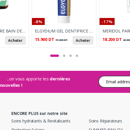
-8%
-17%
PROTIS GENCICARE BAIN DE BOUCHE 125 ML
ELGYDIUM GEL DENTIFRICE MULTI ACTIONS 75ML
MERIDOL PAR
15.900
DT
18.200
DT
Acheter
Acheter
17.250
DT
22.00
...on vous apporte les
dernières
Adresse e-mail
nouvelles !
ENCORE PLUS sur notre site
Soins hydratants & Revitalisants
Soins Réparateurs
Protection Solaire
SUMMER BEAUTY