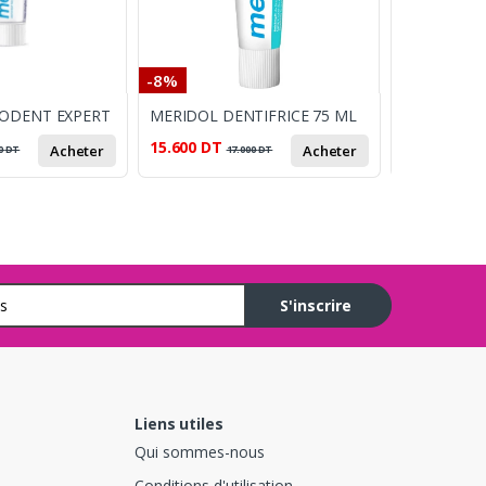
-8%
-19%
ODENT EXPERT
MERIDOL DENTIFRICE 75 ML
15.600
DT
25.000
DT
Acheter
Acheter
0
DT
17.000
DT
3
S'inscrire
Liens utiles
Qui sommes-nous
Conditions d'utilisation