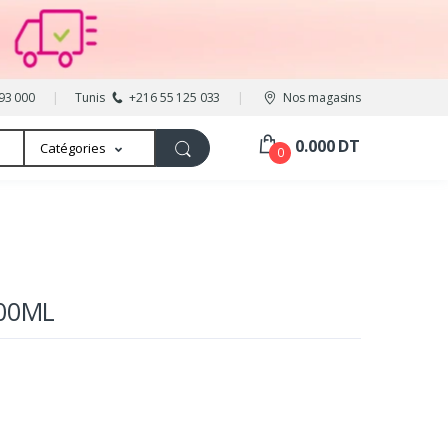
93 000
Tunis
+216 55 125 033
Nos magasins
0.000 DT
Catégories
0
100ML