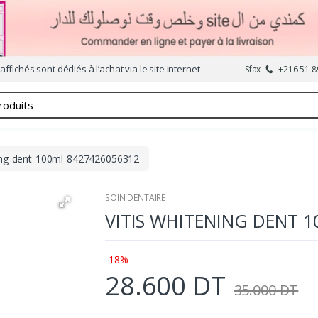
affichés sont dédiés à l’achat via le site internet
Sfax
+216 51 8
ning-dent-100ml-8427426056312
SOIN DENTAIRE
VITIS WHITENING DENT 
-18%
28.600 DT
35.000 DT