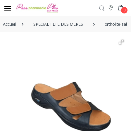
0
Accueil
SPECIAL FETE DES MERES
ortholite-sab