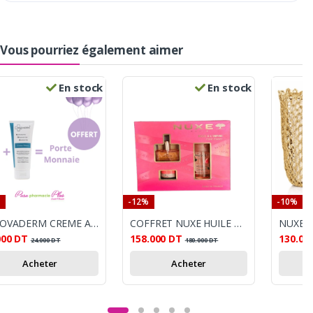
Vous pourriez également aimer
En stock
En stock
-12%
-10%
INNOVADERM CREME A MAIN + BEAUTYLIPS STICK SPF20+PORTE MONNAIE OFFERT
COFFRET NUXE HUILE PRODIGIEUSE FLORAL +EAU MICELLAIRE + BAUME LEVRES
000
DT
158.000
DT
130.00
24.000
DT
180.000
DT
Acheter
Acheter