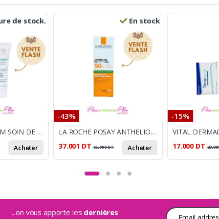
re de stock.
En stock
-43%
-15%
URIAGE DEPIDERM SOIN DE JOUR ANTI TACHE SPF50+30ML + CYTOLNAT CYTOLIGHT GEL 30ML
LA ROCHE POSAY ANTHELIOS UVMUNE 400 OIL CONTROL GEL CREME INVISIBLE SPF50+, 50ML
37.001
DT
17.000
DT
Acheter
Acheter
T
65.000
DT
20.00
...on vous apporte les
dernières
Adresse e-mail