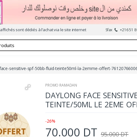
affichés sont dédiés à l’achat via le site internet
Sfax
+216 51 8
face-sensitive-spf-50bb-fluid-teinte50ml-la-2emme-offert-7612076600
PROMO RAMADAN
DAYLONG FACE SENSITIVE
TEINTE/50ML LE 2EME OF
-26%
70.000 DT
95.000 DT