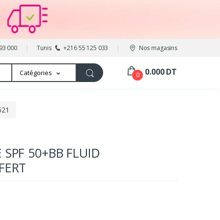
93 000
Tunis
+216 55 125 033
Nos magasins
0.000 DT
Catégories
0
621
 SPF 50+BB FLUID
FERT