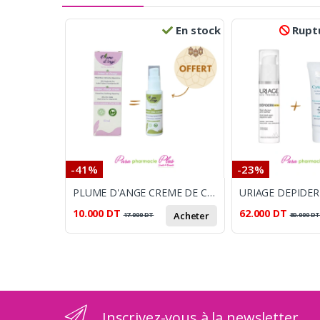
En stock
Ruptu
-41%
-23%
PLUME D'ANGE CREME DE CHANGE 50ML + PLUME D'ANGE LINIMENT OLEO-CALCAIRE 30ML OFFERT
10.000
DT
62.000
DT
Acheter
17.000
DT
80.000
D
Inscrivez-vous à la newsletter