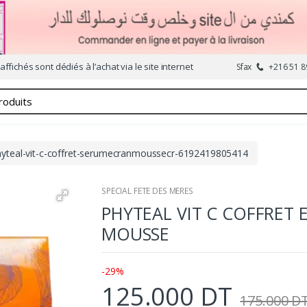
affichés sont dédiés à l’achat via le site internet
Sfax
+216 51 8
hyteal-vit-c-coffret-serumecranmoussecr-6192419805414
SPECIAL FETE DES MERES
PHYTEAL VIT C COFFRET 
MOUSSE
-29%
125.000 DT
175.000 D