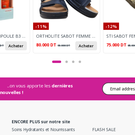
-11%
-12%
SVR COFFRET AMPOULE B3 30ML + SVR SUN SECURE BLUR SPF50+ 15ML
ORTHOLITE SABOT FEMME HALUS VALHUS NOIR
80.000
DT
75.000
DT
Acheter
Acheter
DT
90.000
DT
85.00
...on vous apporte les
dernières
Adresse e-mail
nouvelles !
ENCORE PLUS sur notre site
Soins Hydratants et Nourrissants
FLASH SALE