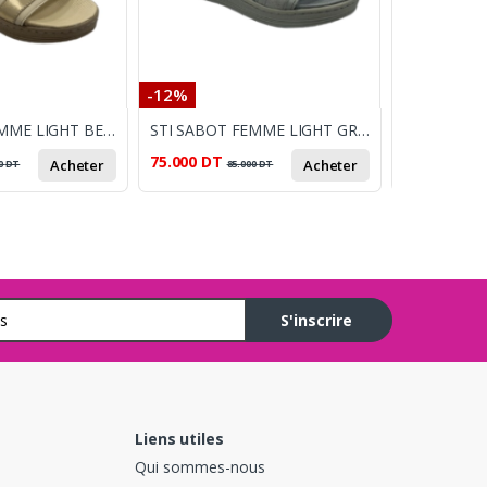
-12%
-20%
STI SABOT FEMME LIGHT BEIGE DORE
STI SABOT FEMME LIGHT GRIS ARGENT
75.000
DT
80.000
DT
Acheter
Acheter
0
DT
85.000
DT
1
S'inscrire
Liens utiles
Qui sommes-nous