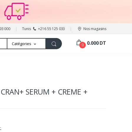
93 000
Tunis
+216 55 125 033
Nos magasins
0.000 DT
Catégories
0
ECRAN+ SERUM + CREME +
T