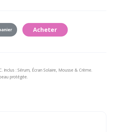
Acheter
panier
t C. Inclus : Sérum, Écran Solaire, Mousse & Crème.
 peau protégée.