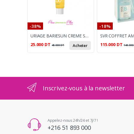
-38%
-18%
URIAGE BARIESUN CREME SOLAIRE TEINTEE DOREE SPF 50 +, 50ML
25.000
DT
115.000
DT
Acheter
40.000
DT
140.000
Inscrivez-vous à la newsletter
Appelez-nous 24h/24 et 7j/7 !
+216 51 893 000