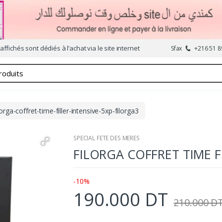
affichés sont dédiés à l’achat via le site internet
Sfax
+216 51 8
lorga-coffret-time-filler-intensive-5xp-filorga3
SPECIAL FETE DES MERES
FILORGA COFFRET TIME FI
-10%
190.000 DT
210.000 D