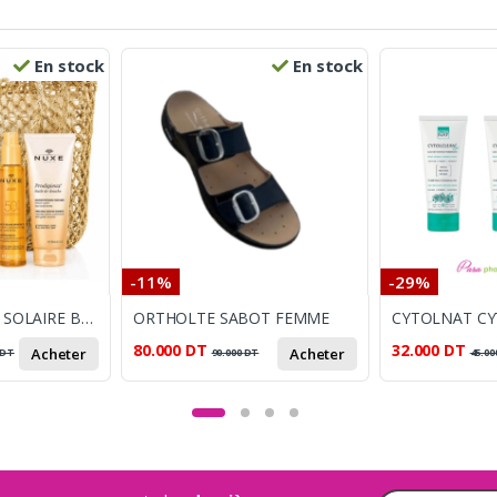
En stock
En stock
-11%
-29%
NUXE SUN HUILE SOLAIRE BRONZANTE SPF50 + HUILE DE DOUCHE 200ML ET SAC DE PLAGE OFFERTS
ORTHOLTE SABOT FEMME
80.000
DT
32.000
DT
Acheter
Acheter
DT
90.000
DT
45.00