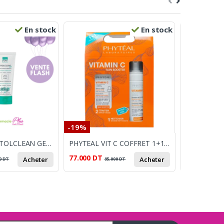
En stock
En stock
-19%
-33%
CYTOLNAT CYTOLCLEAN GEL NETTOYANT PURIFIANT 175 ML LOT DE 2
PHYTEAL VIT C COFFRET 1+1 SERUM + MOUSSE OFFERTE
77.000
DT
45.000
DT
Acheter
Acheter
0
DT
95.000
DT
6