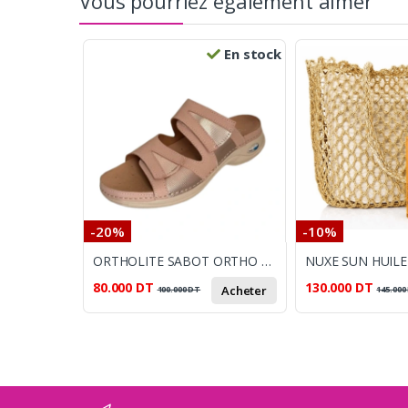
Vous pourriez également aimer
En stock
-20%
-10%
ORTHOLITE SABOT ORTHO FEMME ETE ROSE NUDE
80.000
DT
130.000
DT
Acheter
100.000
DT
145.000