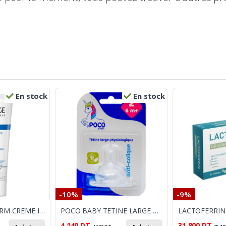
En stock
En stock
-10%
-9%
URIAGE BARIEDERM CREME ISOLANTE REPARATRICE 75 ML
POCO BABY TETINE LARGE PHYSIOLOGIQUE 2EME AGE
4.140
DT
31.800
DT