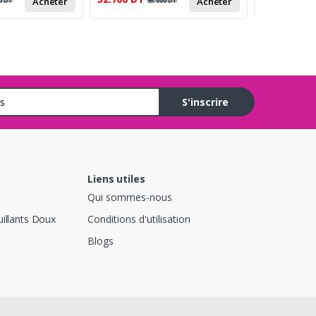
Acheter
Acheter
0
DT
55.000
DT
3
S'inscrire
Liens utiles
Qui sommes-nous
illants Doux
Conditions d'utilisation
Blogs