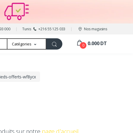
93 000
Tunis
+216 55 125 033
Nos magasins
0.000 DT
Catégories
0
eds-offerts-wf8ycx
oduits sur notre
page d'accueil
.