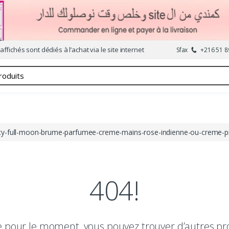
affichés sont dédiés à l’achat via le site internet
Sfax
+216 51 8
racy-full-moon-brume-parfumee-creme-mains-rose-indienne-ou-creme-pi
404!
le pour le moment, vous pouvez trouver d’autres pr