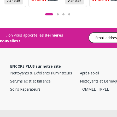
Acheter
Acheter
T
4.600
DT
35.10
...on vous apporte les
dernières
Adresse e-mail
nouvelles !
ENCORE PLUS sur notre site
Nettoyants & Exfoliants Illuminateurs
Après-soleil
Sérums éclat et brillance
Nettoyants et Démaqu
Soins Réparateurs
TOMMEE TIPPEE