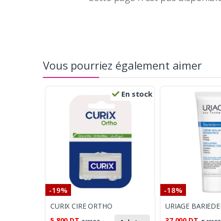
Vous pourriez également aimer
En stock
-19%
-18%
CURIX CIRE ORTHO
5.800
DT
37.000
DT