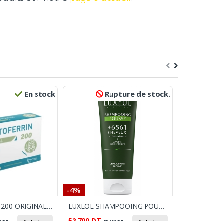
En stock
Rupture de stock.
-4%
-9%
LACTOFERRIN 200 ORIGINAL BT 20 GELULES
LUXEOL SHAMPOOING POUSSE 200 ML
52.700
DT
34.400
DT