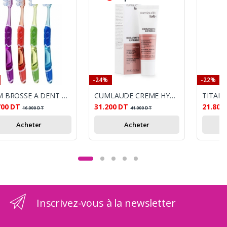
-24%
-22%
GUM BROSSE A DENT TECHNIQUE PRO SOUPLE
CUMLAUDE CREME HYDRATANTE VAGINALE EXTERNE 30ML
TITANI
700
DT
31.200
DT
21.800
16.000
DT
41.000
DT
Acheter
Acheter
Inscrivez-vous à la newsletter