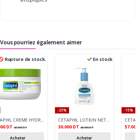
Vous pourriez également aimer
Rupture de stock.
En stock
-25%
-15%
CETAPHIL CREME HYDRATANTE POT 250G
CETAPHIL LOTION NETTOYANTE PEAU NORMAL A SECHE 236ML
000
DT
30.000
DT
57.000
49.000
DT
40.000
DT
Acheter
Acheter