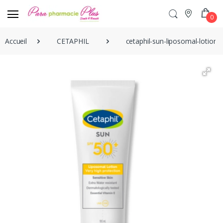
0
Accueil
CETAPHIL
cetaphil-sun-liposomal-lotion-