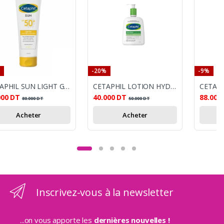
-20%
-9%
CETAPHIL SUN LIGHT GEL SPF50+ 100ML
CETAPHIL LOTION HYDRATANTE 473ML
000
DT
40.000
DT
88.001
80.000
DT
50.000
DT
Acheter
Acheter
Inscrivez-vous à la newsletter
...on vous apporte les
dernières nouvelles !