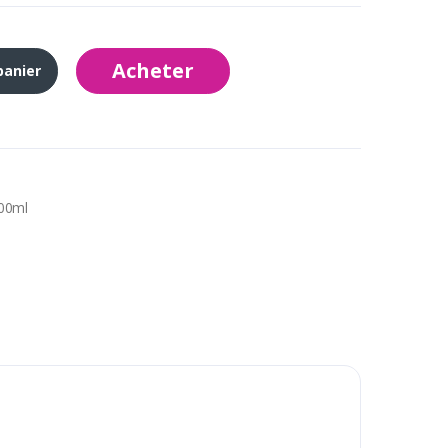
Acheter
panier
200ml