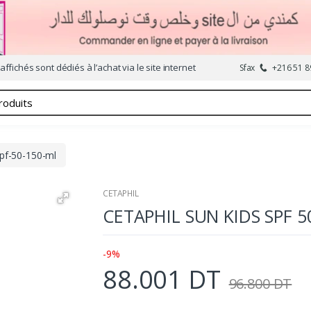
affichés sont dédiés à l’achat via le site internet
Sfax
+216 51 8
spf-50-150-ml
CETAPHIL
CETAPHIL SUN KIDS SPF 5
-9%
88.001 DT
96.800 DT