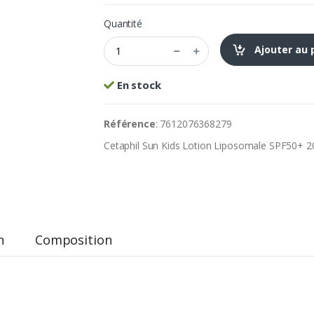
Quantité
Ajouter au 
En stock
Référence
: 7612076368279
Cetaphil Sun Kids Lotion Liposomale SPF50+ 
n
Composition