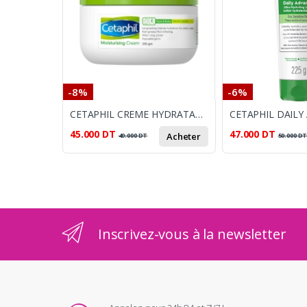
-8%
-6%
CETAPHIL CREME HYDRATANTE POT 250G
45.000
DT
47.000
DT
Acheter
49.000
DT
50.000
D
Inscrivez-vous à la newsletter