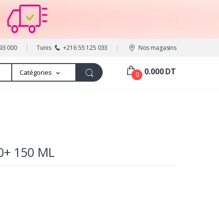
93 000
Tunis
+216 55 125 033
Nos magasins
0.000 DT
Catégories
0
0+ 150 ML