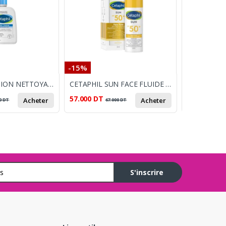
-15%
-20%
CETAPHIL LOTION NETTOYANTE 470 ML
CETAPHIL SUN FACE FLUIDE INVISIBLE SPF50+
57.000
DT
40.000
DT
Acheter
Acheter
0
DT
67.000
DT
5
S'inscrire