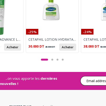
-25%
-24%
CETAPHIL DAILY ADVANCE LOTION ULTRA HYDRATANTE 225G
CETAPHIL LOTION HYDRATANTE 237ML
30.000
DT
38.000
DT
Acheter
Acheter
T
40.000
DT
50.00
...on vous apporte les
dernières
Adresse e-mail
nouvelles !