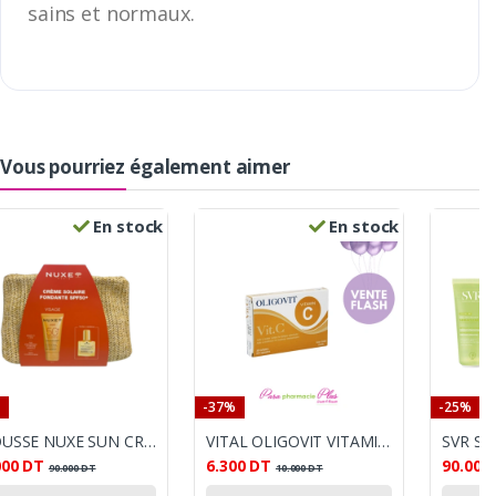
sains et normaux.
Vous pourriez également aimer
En stock
En stock
-37%
-25%
TROUSSE NUXE SUN CREME SOLAIRE FONDANTE ANITE 50+ + HUILE PRODIGIEUSE 10ML
VITAL OLIGOVIT VITAMINE C 30 GELULES
000
DT
6.300
DT
90.000
90.000
DT
10.000
DT