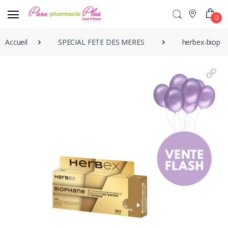
0
Accueil
SPECIAL FETE DES MERES
herbex-bioph