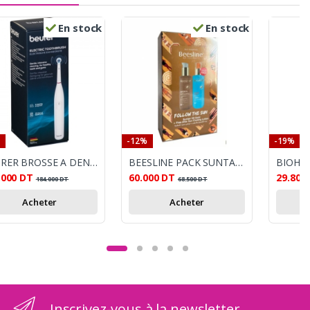
En stock
En stock
-12%
-19%
BEURER BROSSE A DENTS ELECTRIQUE TB30
BEESLINE PACK SUNTAN OIL GOLD 200ML+ AFTER SUN 200ML OFFERT
.000
DT
60.000
DT
29.800
184.000
DT
68.500
DT
Acheter
Acheter
Inscrivez-vous à la newsletter