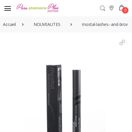
0
Accueil
NOUVEAUTES
mostal-lashes--and-brow