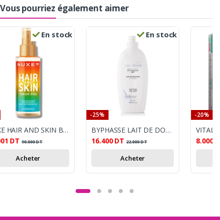
Vous pourriez également aimer
En stock
En stock
-25%
-20%
NUXE HAIR AND SKIN BRUME PARFUMANTE CHEVEUX ET CORPS SUNSET BLISS 100ML
BYPHASSE LAIT DE DOUCHE NOIX DE COCO 1L
VITAL 
001
DT
16.400
DT
8.000
90.000
DT
22.000
DT
Acheter
Acheter