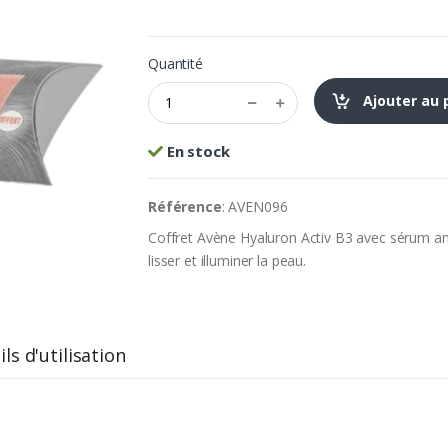
Quantité
Ajouter au 
En stock
Référence
: AVEN096
Coffret Avène Hyaluron Activ B3 avec sérum a
lisser et illuminer la peau.
ls d'utilisation