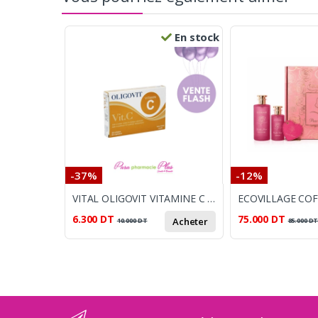
En stock
-37%
-12%
VITAL OLIGOVIT VITAMINE C 30 GELULES
6.300
DT
75.000
DT
Acheter
10.000
DT
85.000
D