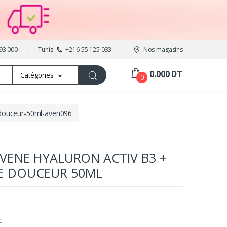
93 000
Tunis
+216 55 125 033
Nos magasins
0.000 DT
Catégories
0
-douceur-50ml-aven096
VENE HYALURON ACTIV B3 +
E DOUCEUR 50ML
T