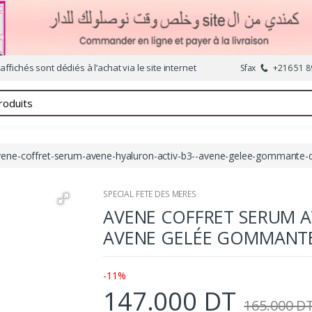
affichés sont dédiés à l’achat via le site internet
Sfax
+216 51 8
vene-coffret-serum-avene-hyaluron-activ-b3--avene-gelee-gommante
SPECIAL FETE DES MERES
AVENE COFFRET SERUM A
AVENE GELÉE GOMMANT
-11%
147.000 DT
165.000 D