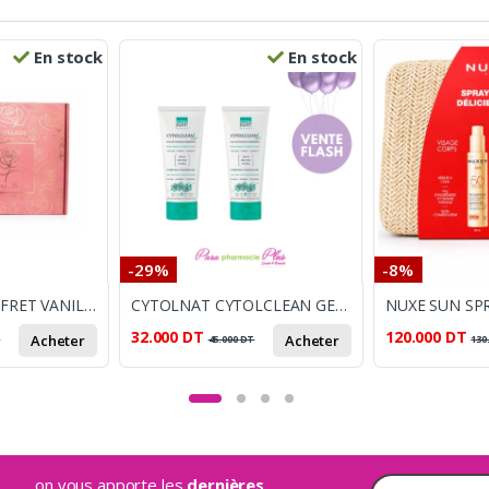
En stock
En stock
-29%
-8%
ECOVILLAGE COFFRET VANILLA HEART
CYTOLNAT CYTOLCLEAN GEL NETTOYANT PURIFIANT 175 ML LOT DE 2
32.000
DT
120.000
DT
Acheter
Acheter
T
45.000
DT
130
...on vous apporte les
dernières
Adresse e-mail