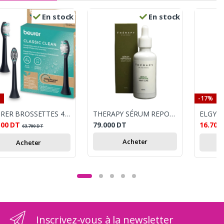
En stock
En stock
-17%
BEURER BROSSETTES 4 RECHARGES SC CLASSIC CLEAN
THERAPY SÉRUM REPOUSSE – NIGHT CURE
500
DT
79.000
DT
16.700
63.700
DT
Acheter
Acheter
Inscrivez-vous à la newsletter