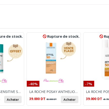
re de stock.
Rupture de stock.
Rup
-40%
-7%
DAYLONG FACE SENSITIVE SPF 50+BB FLUID TEINTE/50ML LE 2EME OFFERT
LA ROCHE POSAY ANTHELIOS UVMUNE 400 CREME HYDRATANTE TEINTEE SPF50+ 50ML
39.000
DT
39.000
DT
Acheter
Acheter
T
65.000
DT
41.76