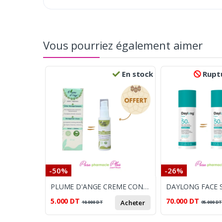
Vous pourriez également aimer
En stock
Ruptu
-50%
-26%
PLUME D'ANGE CREME CONFORT RESPIRATOIRE + PLUME D'ANGE LINIMENT OLEO-CALCAIRE 30ML OFFERT
5.000
DT
70.000
DT
Acheter
10.000
DT
95.000
D