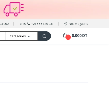
93 000
Tunis
+216 55 125 033
Nos magasins
0.000 DT
Catégories
0