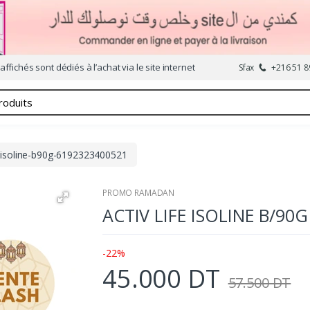
affichés sont dédiés à l’achat via le site internet
Sfax
+216 51 8
fe-isoline-b90g-6192323400521
PROMO RAMADAN
ACTIV LIFE ISOLINE B/90G
-22%
45.000 DT
57.500 DT