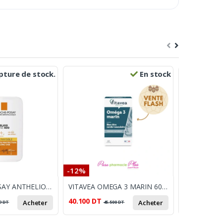
ture de stock.
En stock
-12%
-37%
LA ROCHE POSAY ANTHELIOS UVMUNE 400 FLUID INVISIBLE SPF50 50ML
VITAVEA OMEGA 3 MARIN 60 CAPSULES
40.100
DT
57.000
DT
Acheter
Acheter
9
DT
45.500
DT
9