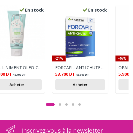
En stock
En stock
-21%
-46%
MKL LINIMENT OLEO-CALCAIRE BIO BABY GREEN 100ML
FORCAPIL ANTI CHUTE B/30CMP
000
DT
53.700
DT
5.900
15.400
DT
68.000
DT
Acheter
Acheter
Inscrivez-vous à la newsletter