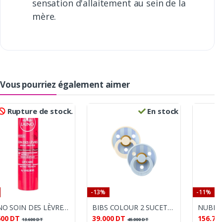
sensation d'allaitement au sein de la
mère.
Vous pourriez également aimer
Rupture de stock.
En stock
-13%
-11%
LAINO SOIN DES LÈVRES STICK GRENADINE PAILLETÉ 4G
BIBS COLOUR 2 SUCETTES EN CAOUTCHOUC NATUREL BLEU & BLEU POUSSIÈRE TAILLE 1 (0M+)
600
DT
39.000
DT
156.70
13.600
DT
45.000
DT