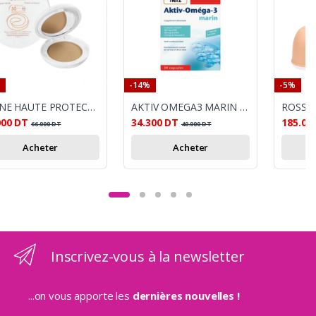
-14%
-5%
AVENE HAUTE PROTECTION SPF50 COMPACT TEINTE BEIGE SABLE 10G
AKTIV OMEGA3 MARIN BT 30 CP
000
DT
34.300
DT
185.00
66.000
DT
40.000
DT
Acheter
Acheter
Inscrivez-vous à la newsletter
...on vous apporte les
dernières nouvelles !