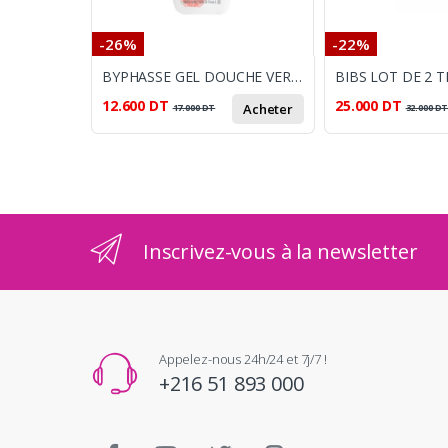
-26%
-22%
BYPHASSE GEL DOUCHE VERVEINE ET PAMPLEMOUSSE
12.600
DT
25.000
DT
Acheter
17.000
DT
32.000
D
Inscrivez-vous à la newsletter
Appelez-nous 24h/24 et 7j/7 !
+216 51 893 000