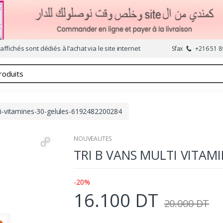
affichés sont dédiés à l’achat via le site internet
Sfax
+216 51 8
ti-vitamines-30-gelules-6192482200284
NOUVEAUTES
TRI B VANS MULTI VITAM
-20%
16.100 DT
20.000 DT