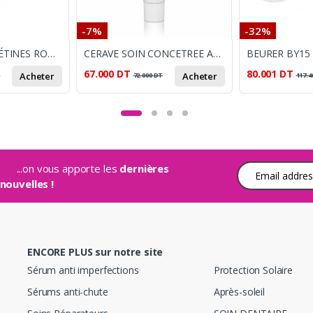
-7%
-32%
BIBS LOT DE 2 TÉTINES RONDES EN LATEX DÉBIT LENT POUR BIBERON 0M+
CERAVE SOIN CONCETREE ANTI IMPERFECTIONS 40ML
67.000
DT
80.001
DT
Acheter
Acheter
T
72.000
DT
117.4
...on vous apporte les
dernières
Adresse e-mail
nouvelles !
ENCORE PLUS sur notre site
Sérum anti imperfections
Protection Solaire
Sérums anti-chute
Après-soleil