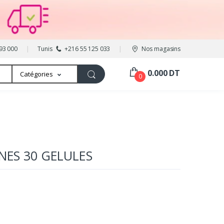
93 000
Tunis
+216 55 125 033
Nos magasins
0.000 DT
Catégories
0
INES 30 GELULES