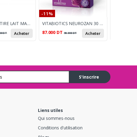
-11%
-15%
BEURER BY15 TIRE LAIT MANUEL
VITABIOTICS NEUROZAN 30 CAPSULES
87.000
DT
123.001
DT
Acheter
Acheter
00
DT
98.000
DT
S'inscrire
Liens utiles
Qui sommes-nous
Conditions d'utilisation