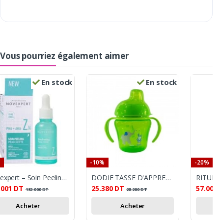
Vous pourriez également aimer
En stock
En stock
-10%
-20%
Novexpert – Soin Peeling Peau Nette, 30 ml
DODIE TASSE D'APPRENTISSAGE 6M + VERT 200ML
.001
DT
25.380
DT
57.000
132.000
DT
28.200
DT
Acheter
Acheter