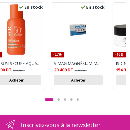
En stock
En stock
-27%
-16%
SVR SUN SECURE AQUA FLUIDE 50ML
VIMAG MAGNÉSIUM MARIN 30 COMPRIMÉS
000
DT
20.400
DT
154.30
66.000
DT
28.000
DT
Acheter
Acheter
Inscrivez-vous à la newsletter