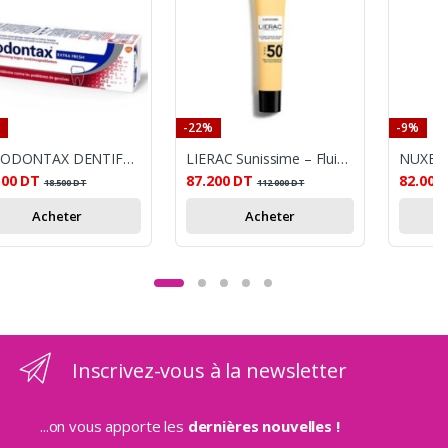
-22%
-9%
PARODONTAX DENTIFRICE EXTRA_FRESH
LIERAC Sunissime – Fluide Velouté Solaire SPF 50+
500
DT
87.200
DT
82.001
18.500
DT
112.000
DT
Acheter
Acheter
Inscrivez-vous à la newsletter
...on vous apporte les
dernières nouvelles !