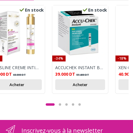
En stock
En stock
-34%
-18%
BEESLINE CREME INTIME ECLAICISSANT 50ML
ACCUCHEK INSTANT BANDELETTES REACTIVES BOITE DE 50
XEN GE
000
DT
39.000
DT
40.900
60.000
DT
59.400
DT
Acheter
Acheter
Inscrivez-vous à la newsletter