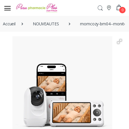
0
Accueil
NOUVEAUTES
momcozy-bm04--moniteur-b