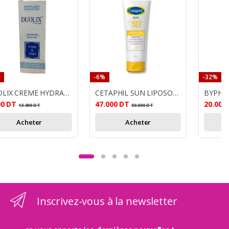
-6%
-32%
DUOLIX CREME HYDRATANTE 60ML
CETAPHIL SUN LIPOSOMAL LOTION SPF50+ 50ML
00
DT
47.000
DT
20.000
13.000
DT
50.000
DT
Acheter
Acheter
Inscrivez-vous à la newsletter