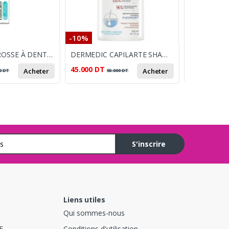
-10%
-9%
FLUOCARIL BROSSE À DENTS PRÉCISION INTERDENTAIRE MEDIUM
DERMEDIC CAPILARTE SHAMOOING ANTICHUTE 300ML
LUXEOL SH
45.000
DT
48.900
DT
Acheter
Acheter
0
DT
50.000
DT
5
S'inscrire
Liens utiles
Qui sommes-nous
E
Conditions d'utilisation