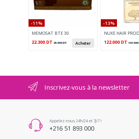
-11%
-13%
MEMOSAT BTE 30
22.300
DT
122.000
DT
Acheter
25.000
DT
141.000
Inscrivez-vous à la newsletter
Appelez-nous 24h/24 et 7j/7 !
+216 51 893 000