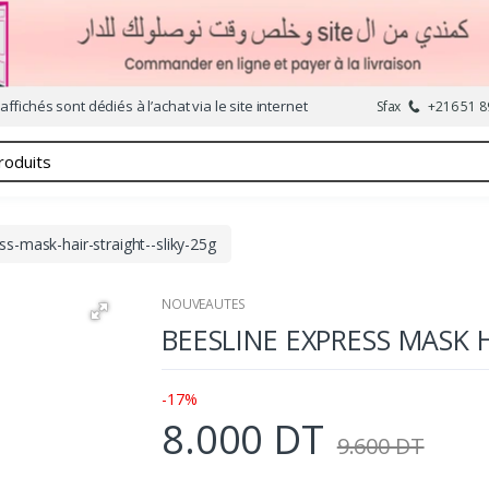
affichés sont dédiés à l’achat via le site internet
Sfax
+216 51 8
ss-mask-hair-straight--sliky-25g
NOUVEAUTES
BEESLINE EXPRESS MASK 
-17%
8.000 DT
9.600 DT