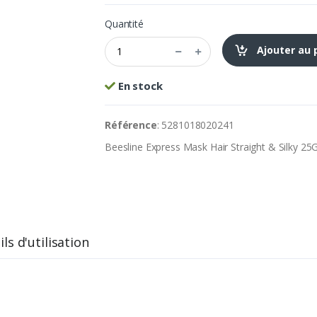
Quantité
Ajouter au 
En stock
Référence
: 5281018020241
Beesline Express Mask Hair Straight & Silky 2
ls d'utilisation