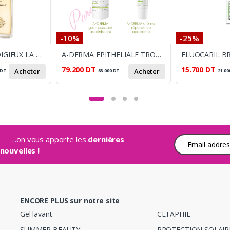
-10%
-25%
NUXE HAIR PRODIGIEUX LA MASQUE NUTRITION AVANT SHAMPOOING 125ML
A-DERMA EPITHELIALE TROUSSE CREME REPARATRICE 40ML + DERMALIBOUR GEL NETTOYANT 200ML
79.200
DT
15.700
DT
Acheter
Acheter
DT
88.000
DT
21.00
...on vous apporte les
dernières
Adresse e-mail
nouvelles !
ENCORE PLUS sur notre site
Gel lavant
CETAPHIL
SUMMER BEAUTY
PROTECTION SOLAIR