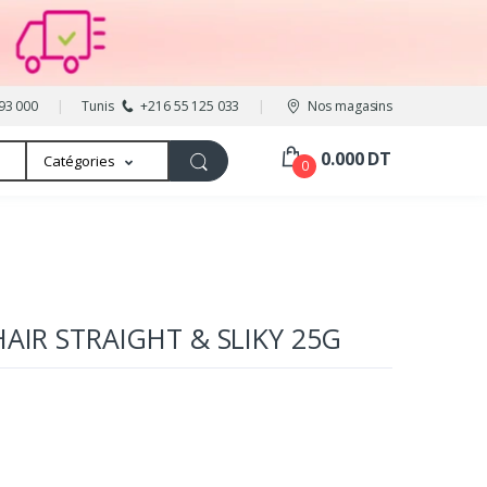
93 000
Tunis
+216 55 125 033
Nos magasins
0.000 DT
Catégories
0
HAIR STRAIGHT & SLIKY 25G