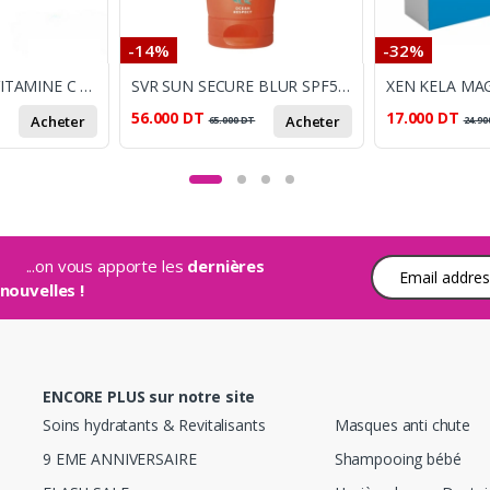
-14%
-32%
XEN VITA CROC VITAMINE C 20 COMPRIMES A CROQUER
SVR SUN SECURE BLUR SPF50+ 50ML
XEN KELA MAG
56.000
DT
17.000
DT
Acheter
Acheter
65.000
DT
24.90
...on vous apporte les
dernières
Adresse e-mail
nouvelles !
ENCORE PLUS sur notre site
Soins hydratants & Revitalisants
Masques anti chute
9 EME ANNIVERSAIRE
Shampooing bébé