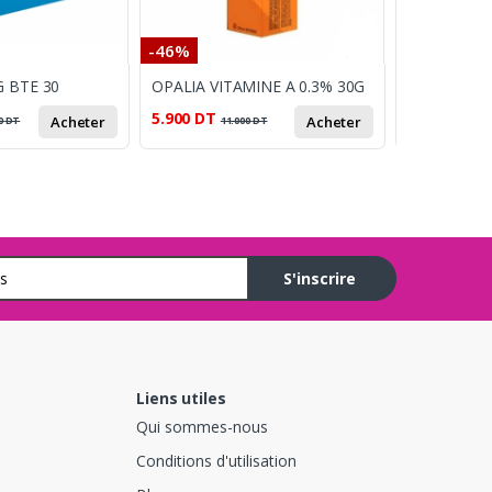
-46%
-17%
 BTE 30
OPALIA VITAMINE A 0.3% 30G
5.900
DT
40.000
DT
Acheter
Acheter
0
DT
11.000
DT
4
S'inscrire
Liens utiles
Qui sommes-nous
Conditions d'utilisation