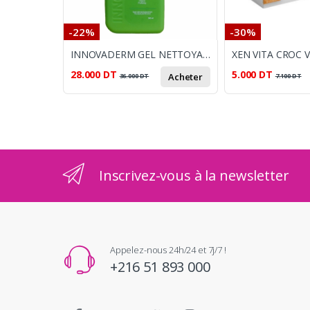
-22%
-30%
INNOVADERM GEL NETTOYANT PEAU GRASSE ANTI IMPERFECTION 380ML
28.000
DT
5.000
DT
Acheter
36.000
DT
7.100
DT
Inscrivez-vous à la newsletter
Appelez-nous 24h/24 et 7j/7 !
+216 51 893 000