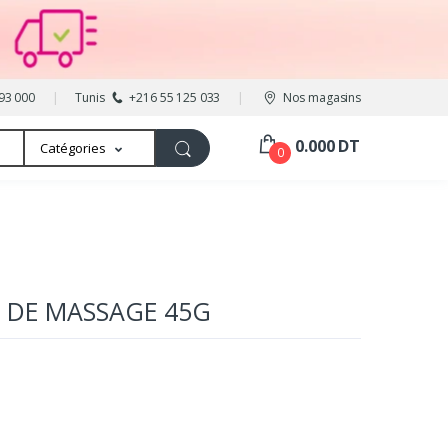
93 000
Tunis
+216 55 125 033
Nos magasins
0.000 DT
Catégories
0
 DE MASSAGE 45G