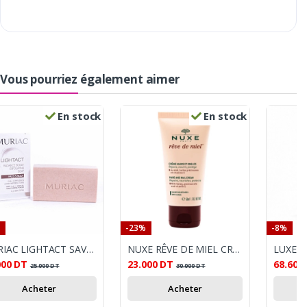
Vous pourriez également aimer
En stock
En stock
-23%
-8%
MURIAC LIGHTACT SAVON EXFOLIANT 130G
NUXE RÊVE DE MIEL CRÈME MAINS ET ONGLES 50 ML
000
DT
23.000
DT
68.600
25.000
DT
30.000
DT
Acheter
Acheter