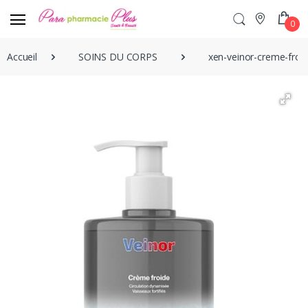
0
Accueil
SOINS DU CORPS
xen-veinor-creme-froi