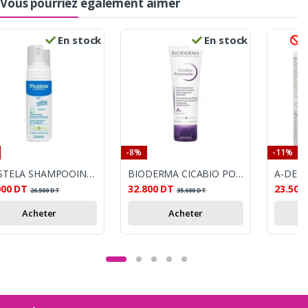
Vous pourriez également aimer
En stock
En stock
R
-8%
-11%
MUSTELA SHAMPOOING MOUSSE NOURRISSON CROUTE LAIT 150ML
BIODERMA CICABIO POMMADE 40ML
000
DT
32.800
DT
23.500
26.500
DT
35.600
DT
Acheter
Acheter