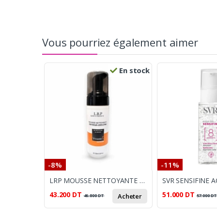
Vous pourriez également aimer
En stock
-8%
-11%
LRP MOUSSE NETTOYANTE COUP D'ECLAT+EFFET LIFTING 150ML
43.200
DT
51.000
DT
Acheter
46.800
DT
57.000
D