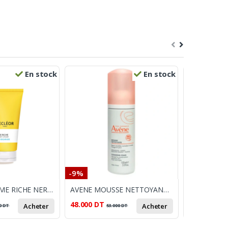
En stock
En stock
-9%
-8%
DECLEOR CREME RICHE NEROLI BIGARADE 50ML
AVENE MOUSSE NETTOYANTE 150ML
CLINIC WAY
48.000
DT
121.201
DT
Acheter
Acheter
0
DT
53.000
DT