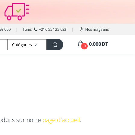
93 000
Tunis
+216 55 125 033
Nos magasins
0.000 DT
Catégories
0
oduits sur notre
page d'accueil
.