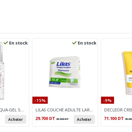
En stock
En stock
-15%
-9%
SVR SENSIFINE AQUA-GEL SOIN APAISANT 40ML
LILAS COUCHE ADULTE LARGE B15
29.700
DT
71.100
DT
Acheter
Acheter
T
35.000
DT
78.00