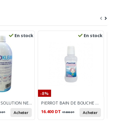
En stock
En stock
-8%
-17%
ORTHOKLEAN SOLUTION NETTOYAGE PROTHÈSE DENTAIRE 1000 ML
PIERROT BAIN DE BOUCHE CHLOREXIDINE 250ML
16.400
DT
21.700
DT
Acheter
Acheter
0
DT
17.800
DT
2