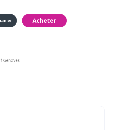
Acheter
panier
if Gencives