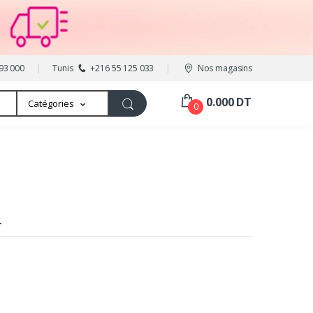
93 000
Tunis
+216 55 125 033
Nos magasins
0.000 DT
Catégories
0
L