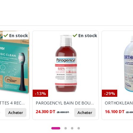
En stock
En stock
-13%
-29%
BEURER BROSSETTES 4 RECHARGES SC CLASSIC CLEAN
PAROGENCYL BAIN DE BOUCHE SOIN INTENSIF GENCIVES 300ML
24.300
DT
16.100
DT
Acheter
Acheter
T
28.000
DT
22.60