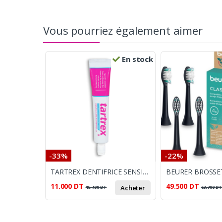
Vous pourriez également aimer
En stock
-33%
-22%
TARTREX DENTIFRICE SENSIBILTLE 80 ML
11.000
DT
49.500
DT
Acheter
16.400
DT
63.700
D