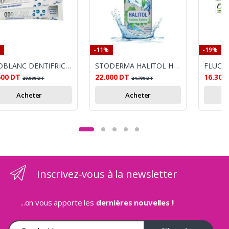
-11%
-19%
ODOBLANC DENTIFRICE 75 G
STODERMA HALITOL HALEINE FRAICHE BAIN DE BOUCHE 500ML
600
DT
22.000
DT
16.300
20.000
DT
24.700
DT
Acheter
Acheter
Inscrivez-vous à la newsletter
...on vous apporte les
dernières nouvelles !
Adresse e-mail