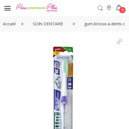
0
Accueil
SOIN DENTAIRE
gum-brosse-a-dents-or