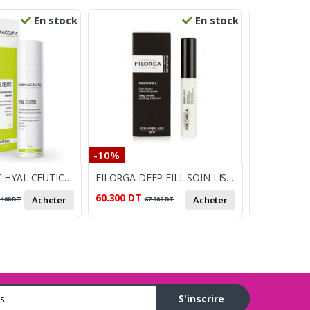
En stock
En stock
-10%
-22%
DERMACEUTIC HYAL CEUTIC HYDRATANT INTENSE 40ML
FILORGA DEEP FILL SOIN LISSANT RIDES MARQUEES 10ML
60.300
DT
58.001
DT
Acheter
Acheter
.100
DT
67.000
DT
7
S'inscrire