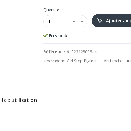
Quantité
Ajouter au 
En stock
Référence
: 6192312300344
Innovaderm Gel Stop Pigment – Anti-taches uni
ls d'utilisation