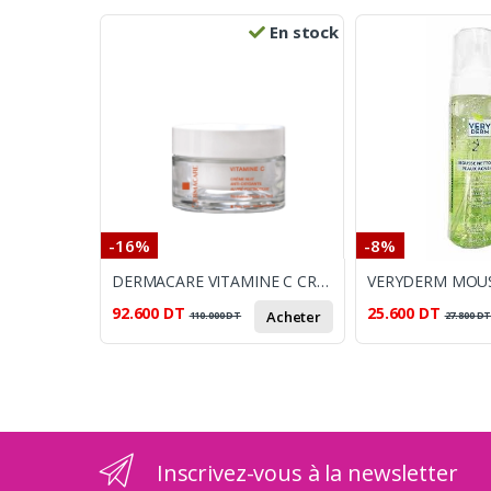
En stock
-16%
-8%
DERMACARE VITAMINE C CREME DE NUIT 50ML
92.600
DT
25.600
DT
Acheter
110.000
DT
27.800
D
Inscrivez-vous à la newsletter