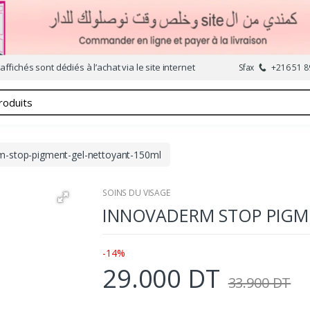
affichés sont dédiés à l’achat via le site internet
Sfax
+216 51 8
m-stop-pigment-gel-nettoyant-150ml
SOINS DU VISAGE
INNOVADERM STOP PIGM
-14%
29.000 DT
33.900 DT