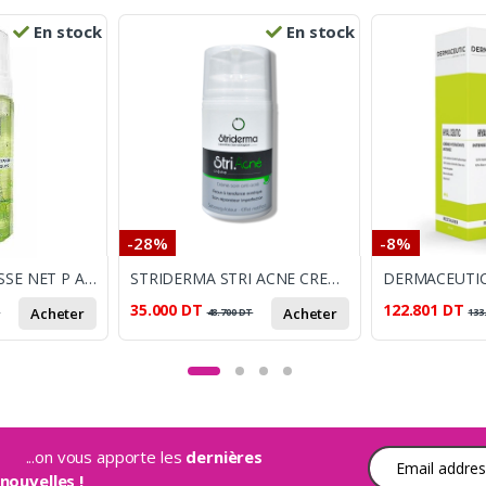
En stock
En stock
-28%
-8%
VERYDERM MOUSSE NET P ACNE 200ML
STRIDERMA STRI ACNE CREME 50ML
35.000
DT
122.801
DT
Acheter
Acheter
T
48.700
DT
133
...on vous apporte les
dernières
Adresse e-mail
nouvelles !