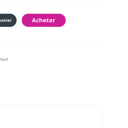
Acheter
panier
fiant