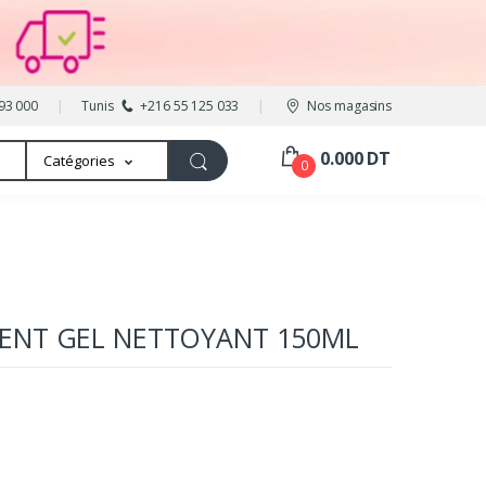
93 000
Tunis
+216 55 125 033
Nos magasins
0.000 DT
Catégories
0
ENT GEL NETTOYANT 150ML