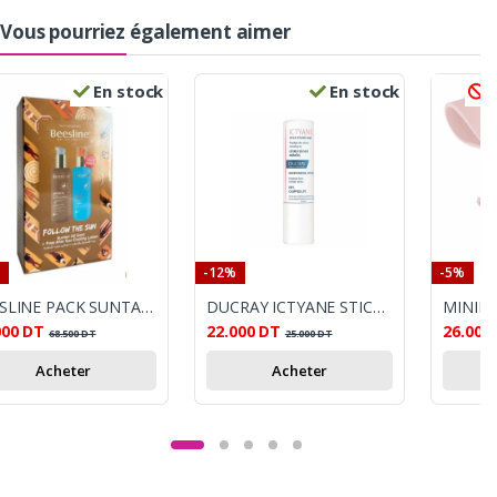
Vous pourriez également aimer
En stock
En stock
R
-12%
-5%
BEESLINE PACK SUNTAN OIL GOLD 200ML+ AFTER SUN 200ML OFFERT
DUCRAY ICTYANE STICK HYDRATANT LÈVRES 3G
000
DT
22.000
DT
26.000
68.500
DT
25.000
DT
Acheter
Acheter