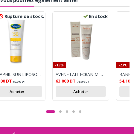
Vous pourriez également aimer
Rupture de stock.
En stock
-13%
-23%
CETAPHIL SUN LIPOSOMAL LOTION SPF50+ 50ML
AVENE LAIT ECRAN MINERAL SPF50+ 100ML
000
DT
63.000
DT
54.100
50.000
DT
72.000
DT
Acheter
Acheter