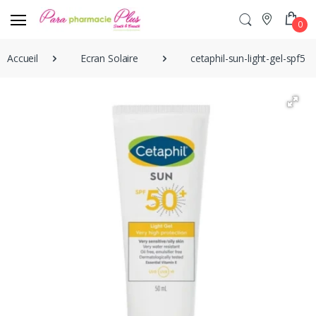
0
Accueil
Ecran Solaire
cetaphil-sun-light-gel-spf50