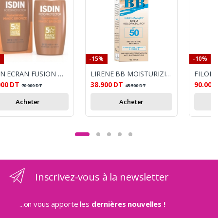
-15%
-10%
ISDIN ECRAN FUSION WATER COLOR MEDIUM 50ML
LIRENE BB MOISTURIZING CREAM, SPF50, 02 (30 ML)
000
DT
38.900
DT
90.000
70.000
DT
45.500
DT
Acheter
Acheter
Inscrivez-vous à la newsletter
...on vous apporte les
dernières nouvelles !