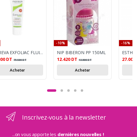
-10%
-16%
NOREVA EXFOLIAC FLUIDE SOLAIRE MATIFIANT SPF50+ 40ML
NIP BIBERON PP 150ML
800
DT
12.420
DT
27.000
73.500
DT
13.800
DT
Acheter
Acheter
Inscrivez-vous à la newsletter
...on vous apporte les
dernières nouvelles !