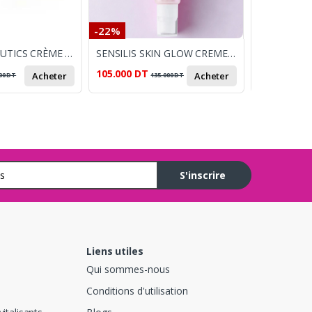
-22%
-20%
ISDIN ISDINCEUTICS CRÈME HYDRATANTE À L'ACIDE HYALURONIQUE POUR PEAUX MIXTES À GRASSES 50 G
SENSILIS SKIN GLOW CREME 50ML
105.000
DT
72.000
DT
Acheter
Acheter
00
DT
135.000
DT
9
S'inscrire
Liens utiles
Qui sommes-nous
Conditions d'utilisation