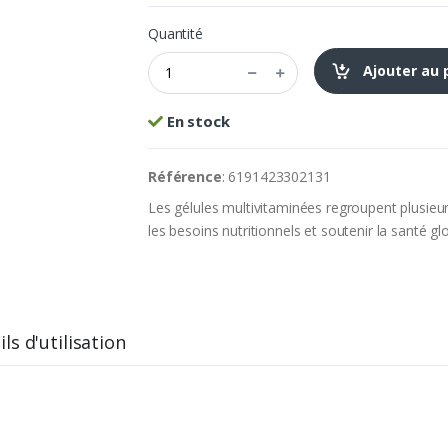
Quantité
Ajouter au 
En stock
Référence
: 6191423302131
Les gélules multivitaminées regroupent plusieu
les besoins nutritionnels et soutenir la santé gl
ls d'utilisation