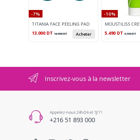
-7%
-10%
TITANIA FACE PEELING PAD
13.000
DT
5.490
DT
Acheter
14.000
DT
6.100
DT
Inscrivez-vous à la newsletter
Appelez-nous 24h/24 et 7j/7 !
+216 51 893 000