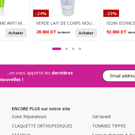
-24%
-23%
MOUSTILISS CREME ANTI MOUSTIQUE 40ML
VERDE LAIT DE CORPS NOURISSANT 200ML
28.000
DT
92.000
DT
Acheter
Acheter
36.700
DT
120.0
...on vous apporte les
dernières
Adresse e-mail
nouvelles !
ENCORE PLUS sur notre site
Soins Réparateurs
Gel lavant
CLAQUETTE ORTHOPEDIQUES
TOMMEE TIPPEE