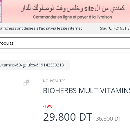
affichés sont dédiés à l’achat via le site internet
Sfax
+216 51 8
ivitamins-60-gelules-6191423302131
NOUVEAUTES
BIOHERBS MULTIVITAMIN
-19%
29.800 DT
36.800 DT