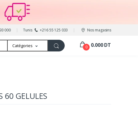
93 000
Tunis
+216 55 125 033
Nos magasins
0.000 DT
Catégories
0
S 60 GELULES