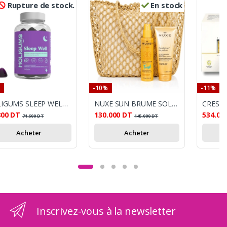
Rupture de stock.
En stock
-10%
-11%
HOLIGUMS SLEEP WELL 60 GUMMIES
NUXE SUN BRUME SOLAIRE FRAICHE SPF30 + LAIT DE CORPS SUBLIMATEUR 200ML+SAC DE PLAGE OFFERTS
800
DT
130.000
DT
534.00
71.600
DT
145.000
DT
Acheter
Acheter
Inscrivez-vous à la newsletter