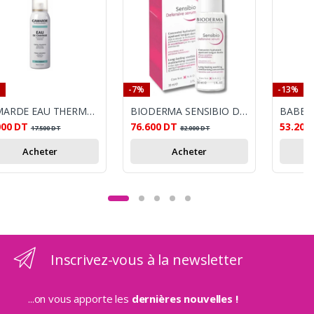
-7%
-13%
GAMARDE EAU THERMALE PEAUX SENSIBLES 100 ML
BIODERMA SENSIBIO DEFENSIVE SERUM 30ML
000
DT
76.600
DT
53.200
17.500
DT
82.000
DT
Acheter
Acheter
Inscrivez-vous à la newsletter
...on vous apporte les
dernières nouvelles !