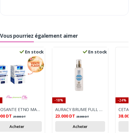
Vous pourriez également aimer
En stock
En stock
-18%
-24%
ETNOSANTE ETNO MAG LOT DE 2
AURACY BRUME FULL MOON
000
DT
23.000
DT
38.000
29.000
DT
28.000
DT
Acheter
Acheter