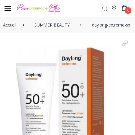
0
Accueil
SUMMER BEAUTY
daylong-extreme-spf50