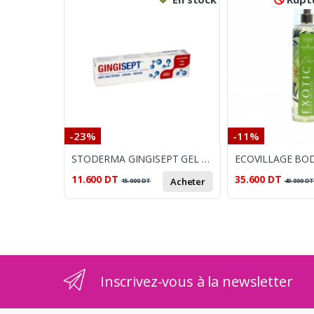
-23%
-11%
STODERMA GINGISEPT GEL BUCAL TB 30G
11.600
DT
35.600
DT
Acheter
15.000
DT
40.000
D
Inscrivez-vous à la newsletter