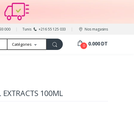
93 000
Tunis
+216 55 125 033
Nos magasins
0.000 DT
Catégories
0
L EXTRACTS 100ML