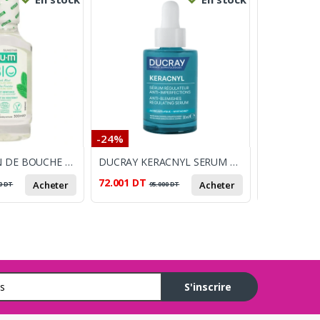
-24%
-8%
GUM BIO BAIN DE BOUCHE MENTHE FRAICHE 300ML
DUCRAY KERACNYL SERUM REGULATEUR 30ML
72.001
DT
12.000
DT
Acheter
Acheter
0
DT
95.000
DT
1
S'inscrire