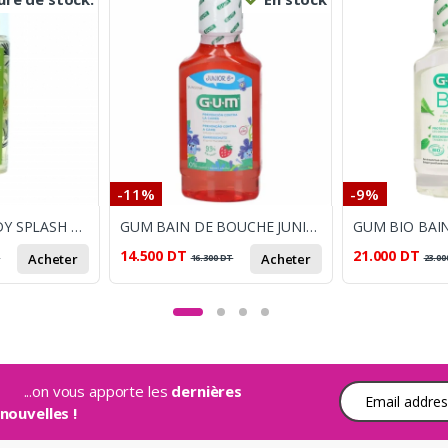
-11%
-9%
ECOVILLAGE BODY SPLASH EXOTIC PASSION 260ML
GUM BAIN DE BOUCHE JUNIOR 300ML
14.500
DT
21.000
DT
Acheter
Acheter
T
16.300
DT
23.00
...on vous apporte les
dernières
Adresse e-mail
nouvelles !