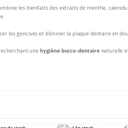
mbine les bienfaits des extraits de menthe, calendul
e.
forcer les gencives et éliminer la plaque dentaire en do
 recherchant une
hygiène bucco-dentaire
naturelle 
re de stock.
En stock