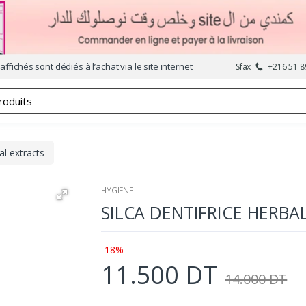
affichés sont dédiés à l’achat via le site internet
Sfax
+216 51 8
al-extracts
HYGIENE
SILCA DENTIFRICE HERBA
-18%
11.500 DT
14.000 DT