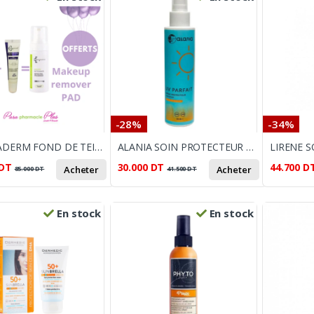
-28%
-34%
INNOVADERM FOND DE TEINT FLUID 01 30ML SPF50+BEAUTYLIPS BAUME SPF20 MOUSSE NETTOYANTE 150ML OFFERTE
ALANIA SOIN PROTECTEUR CHEVEUX SPF30 SPRAY 150ML
DT
30.000
DT
44.700
D
Acheter
Acheter
85.000
DT
41.500
DT
En stock
En stock