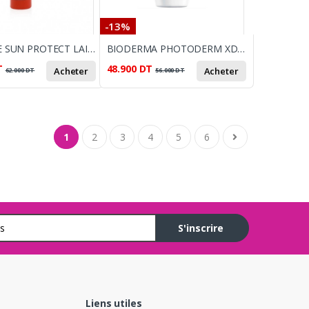
-13%
ESTHELLE SUN PROTECT LAIT SPRAY MULTI FILTRES SPF50+ 250ML
BIODERMA PHOTODERM XDEFENSE ULTRA FLUID INVISIBLE SPF50
T
48.900
DT
Acheter
Acheter
62.000
DT
56.000
DT
1
2
3
4
5
6
S'inscrire
Liens utiles