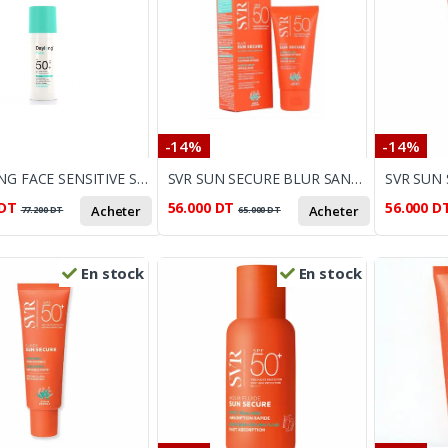
-14%
-14%
DAYLONG FACE SENSITIVE SPF50+ FLUIDE REGULATEUR 50ML 50ML
SVR SUN SECURE BLUR SANS PARFUM SPF50+
DT
56.000
DT
56.000
D
Acheter
Acheter
77.200
DT
65.000
DT
En stock
En stock