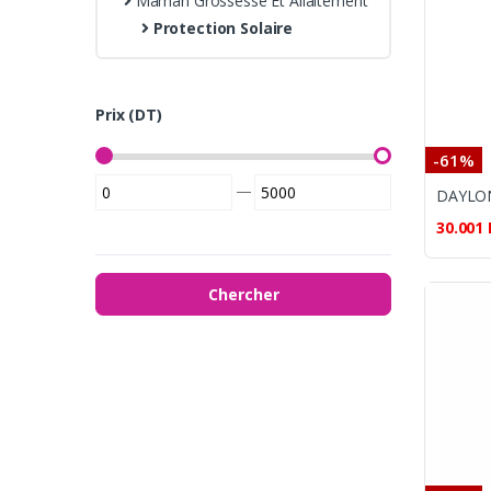
Maman Grossesse Et Allaitement
Protection Solaire
Prix (DT)
-61%
—
30.001
Chercher