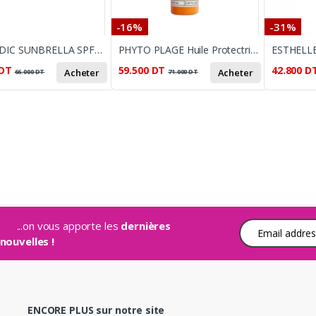
-16%
-31%
DERMEDIC SUNBRELLA SPF50+ (40 ML) – FLUIDE MATIFIANT ANTI-BRILLANCE INVISIBLE
PHYTO PLAGE Huile Protectrice Cheveux – 100 ml
DT
59.500
DT
42.800
D
Acheter
Acheter
66.000
DT
71.000
DT
...on vous apporte les
dernières
Adresse e-mail
nouvelles !
ENCORE PLUS sur notre site