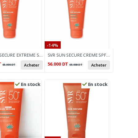
-14%
SVR SUN SECURE EXTREME SPF50+
SVR SUN SECURE CREME SPF 50 + 50 ML
T
56.000
DT
Acheter
Acheter
65.000
DT
65.000
DT
En stock
En stock