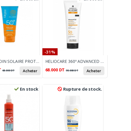
-31%
LIRENE SOIN SOLAIRE PROTECTEUR SPF50+ 175 ML
HELIOCARE 360º ADVANCED GEL SPF50 POUR TOUTE LA FAMILLE 250 ML
T
68.000
DT
Acheter
Acheter
68.000
DT
98.000
DT
En stock
Rupture de stock.