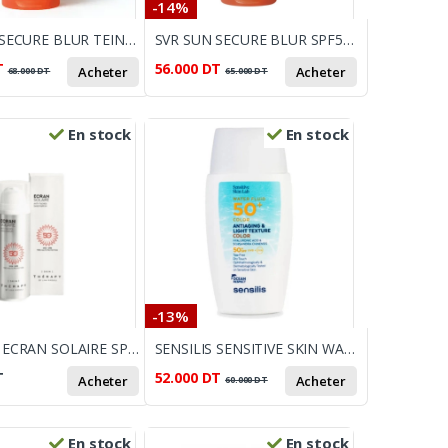
-14%
SVR SUN SECURE BLUR TEINTE SPF50+
SVR SUN SECURE BLUR SPF50+ 50ML
T
56.000
DT
Acheter
Acheter
68.000
DT
65.000
DT
En stock
En stock
-13%
THERAPY ECRAN SOLAIRE SPF50 50ml
SENSILIS SENSITIVE SKIN WATER FLUID TEINTE SPF50+ 40ML
T
52.000
DT
Acheter
Acheter
60.000
DT
En stock
En stock