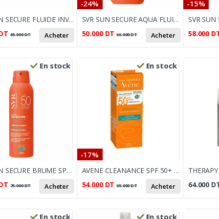
-24%
-15%
SVR SUN SECURE FLUIDE INVISIBLE 50ML
SVR SUN SECURE AQUA FLUIDE 50ML
DT
50.000
DT
58.000
D
Acheter
Acheter
65.000
DT
66.000
DT
En stock
En stock
-17%
SVR SUN SECURE BRUME SPF 50 200ML
AVENE CLEANANCE SPF 50+ ULTRA LEGER ANTI IMPERFECTION 50ML
DT
54.000
DT
64.000
D
Acheter
Acheter
75.000
DT
65.000
DT
En stock
En stock