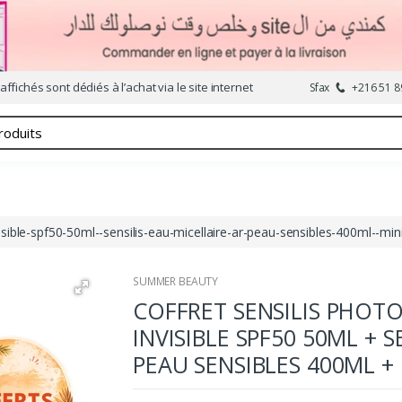
affichés sont dédiés à l’achat via le site internet
Sfax
+216 51 8
sible-spf50-50ml--sensilis-eau-micellaire-ar-peau-sensibles-400ml--mini-
SUMMER BEAUTY
COFFRET SENSILIS PHOT
INVISIBLE SPF50 50ML + S
PEAU SENSIBLES 400ML +