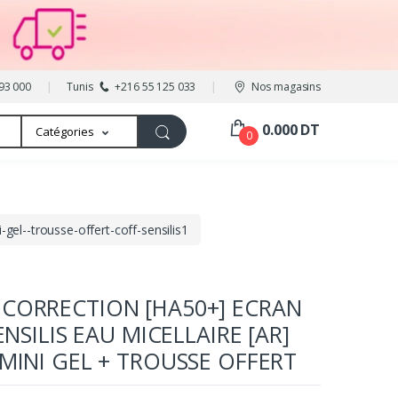
93 000
Tunis
+216 55 125 033
Nos magasins
0.000 DT
Catégories
0
gel--trousse-offert-coff-sensilis1
OCORRECTION [HA50+] ECRAN
ENSILIS EAU MICELLAIRE [AR]
 MINI GEL + TROUSSE OFFERT