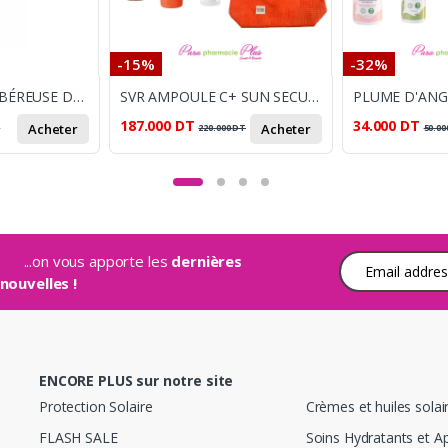
-15%
-32%
ALANIA PACK TUBÉREUSE DORÉE : GEL LAVANT CORPS 350 ML + DÉODORANT PARFUMÉ SPRAY 200 ML
SVR AMPOULE C+ SUN SECURE LAIT 250ML+MINI GEL 55ML+ SAC DE PLAGE OFFERT
187.000
DT
34.000
DT
Acheter
Acheter
T
220.000
DT
50.00
...on vous apporte les
dernières
Adresse e-mail
nouvelles !
ENCORE PLUS sur notre site
Protection Solaire
Crèmes et huiles solai
FLASH SALE
Soins Hydratants et A