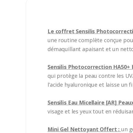
Le coffret Sensilis Photocorrect
une routine complète conçue pour l
démaquillant apaisant et un nett
Sensilis Photocorrection HA50+ Éc
qui protège la peau contre les UVA
l’acide hyaluronique et laisse un fi
Sensilis Eau Micellaire [AR] Peaux
visage et les yeux tout en réduisa
Mini Gel Nettoyant Offert :
un g