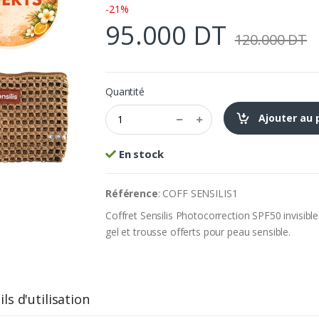
-21%
95.000 DT
120.000 DT
Quantité
Ajouter au 
En stock
Référence
: COFF SENSILIS1
Coffret Sensilis Photocorrection SPF50 invisibl
gel et trousse offerts pour peau sensible.
ls d'utilisation