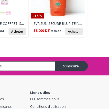
-15%
-33%
PLUME D'ANGE COFFRET: SHAMP DOUX 250ML + LINEMENT OLEO-CALCAIRE 250ML + CREME DE CHANGE 50ML OFFERTE
SVR SUN SECURE BLUR TEINTE SPF50+
58.000
DT
27.000
DT
Acheter
Acheter
0
DT
68.000
DT
4
S'inscrire
Liens utiles
res
Qui sommes-nous
paisants
Conditions d'utilisation