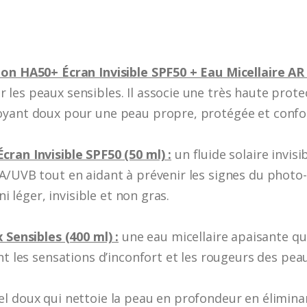
ion HA50+ Écran Invisible SPF50 + Eau Micellaire AR
es peaux sensibles. Il associe une très haute protect
oyant doux pour une peau propre, protégée et confor
ran Invisible SPF50 (50 ml) :
un fluide solaire invis
/UVB tout en aidant à prévenir les signes du photo-v
ni léger, invisible et non gras.
 Sensibles (400 ml) :
une eau micellaire apaisante qu
nt les sensations d’inconfort et les rougeurs des pea
el doux qui nettoie la peau en profondeur en élimin