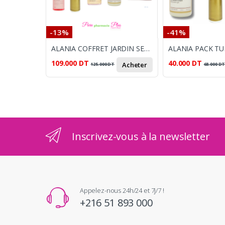
-13%
-41%
ALANIA COFFRET JARDIN SECRET TUBEREUSE DOREE VIT C GEL NETTOYANT 250ML+ EAU PARFUMEE CHEVEUX ET CORPS 100ML + DEODORANT PARFUME 200ML + GEL LAVANT CORPS 350ML ET SAC OFFERT
109.000
DT
40.000
DT
Acheter
125.000
DT
68.000
D
Inscrivez-vous à la newsletter
Appelez-nous 24h/24 et 7j/7 !
+216 51 893 000