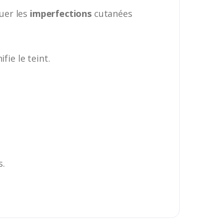
uer les
imperfections
cutanées
ifie le teint.
s.