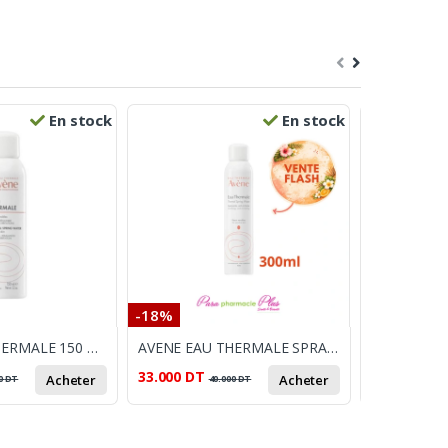
En stock
En stock
-18%
-15%
AVENE EAU THERMALE 150 ML
AVENE EAU THERMALE SPRAY 300 ML
33.000
DT
187.000
DT
Acheter
Acheter
0
DT
40.000
DT