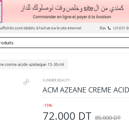
affichés sont dédiés à l’achat via le site internet
Sfax
+216 51 8
e-creme-acide-azelaique-15-30-ml
SUMMER BEAUTY
ACM AZEANE CREME ACID
-15%
72.000 DT
85.000 DT