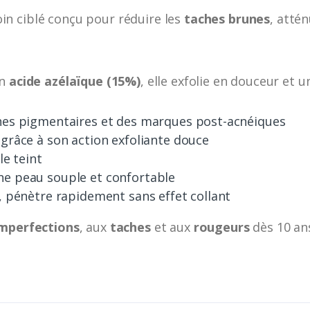
oin ciblé conçu pour réduire les
taches brunes
, attén
en
acide azélaïque (15%)
, elle exfolie en douceur et un
hes pigmentaires et des marques post-acnéiques
grâce à son action exfoliante douce
le teint
e peau souple et confortable
, pénètre rapidement sans effet collant
mperfections
, aux
taches
et aux
rougeurs
dès 10 an