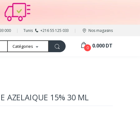
93 000
Tunis
+216 55 125 033
Nos magasins
0.000 DT
Catégories
0
E AZELAIQUE 15% 30 ML