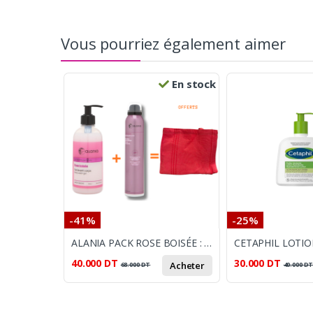
Vous pourriez également aimer
En stock
-41%
-25%
ALANIA PACK ROSE BOISÉE : GEL LAVANT CORPS 350 ML + DÉODORANT PARFUMÉ SPRAY 200 ML / ALANIA
40.000
DT
30.000
DT
Acheter
68.000
DT
40.000
D