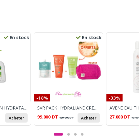
En stock
En stock
-18%
-33%
CETAPHIL LOTION HYDRATANTE 237ML
SVR PACK HYDRALIANE CREME 40ML+SVR ECRAN SUN SECURE+MINI GEL 55ML ET TROUSSE OFFERTE
99.000
DT
27.000
DT
Acheter
Acheter
T
120.000
DT
40.00