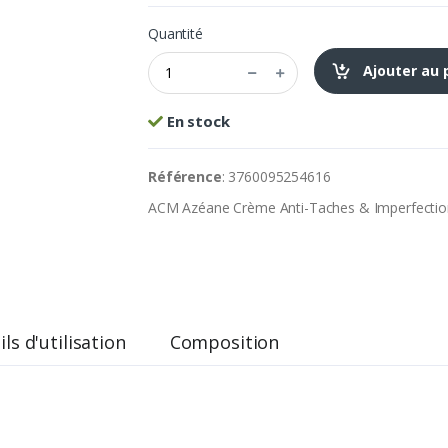
Quantité
Ajouter au 
En stock
Référence
: 3760095254616
ACM Azéane Crème Anti-Taches & Imperfectio
ls d'utilisation
Composition