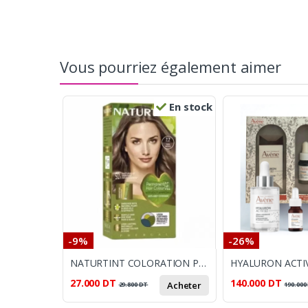
Vous pourriez également aimer
En stock
-9%
-26%
NATURTINT COLORATION PERMANENTE 7.7 BLOND MOYEN 170 ML
27.000
DT
140.000
DT
Acheter
29.800
DT
190.000